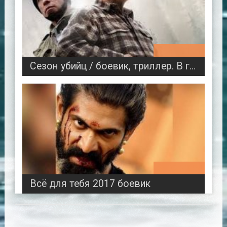
01:31:37
Сезон убийц / боевик, триллер. В гл. ролях Роберт Де Ниро и Джон Траволта
02:30:54
Всё для тебя 2017 боевик