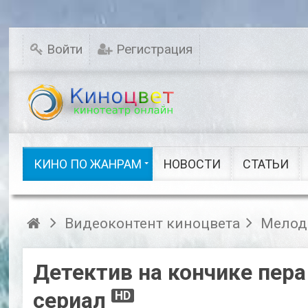
Мелодрамы
Новинки кино
Комедии
Исторические
Войти
Регистрация
Детективы
Семейные
Русское кино
Драмы
Ужасы
Фэнтези
Сказки
Шоу видео
КИНО ПО ЖАНРАМ
НОВОСТИ
СТАТЬИ
Кино по жанрам
Видеоконтент киноцвета
Мелод
Детектив на кончике пера
сериал
HD