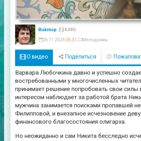
Bukmop
6385
26.11.2024
06:31
,
Мелодрамы
О видео
Поделиться
Пожалова
Варвара Любочкина давно и успешно созда
востребованными у многочисленных читател
принимает решение попробовать свои силы в
интересом наблюдает за работой брата Ник
мужчина занимается поисками пропавшей н
Филипповой, и внезапное исчезновение дев
финансового благосостояния олигарха.
Но неожиданно и сам Никита бесследно исч