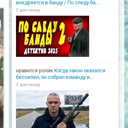
внедряется в банду / По следу ба...
2 дня назад
нравится ролик
Когда закон оказался
бессилен, он собрал команду и...
3 дня назад