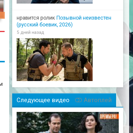
10
нравится ролик
Позывной неизвестен
(русский боевик, 2026)
5 дней назад
м
Следующее видео
Автоплей