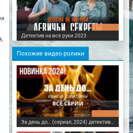
уя
00:46:30
Детектив на все руки 2023
й,
х
Похожие видео ролики
00:44:39
За день до... (сериал, 2024) детективная мелодрама