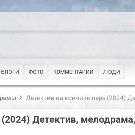
Сериалы
Военные
Приключения
Советские
Рок
Мультфильмы
Поп
Клипы
БЛОГИ
ФОТО
КОММЕНТАРИИ
ЛЮДИ
рамы
Детектив на кончике пера (2024) Д
 (2024) Детектив, мелодрама