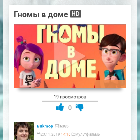
Гномы в доме
HD
01:21:34
19 просмотров
0
Bukmop
6385
23.11.2019
14:16
,
Мультфильмы