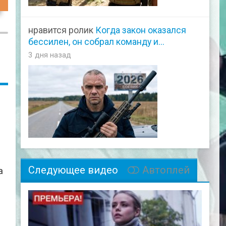
41
нравится ролик
Когда закон оказался
бессилен, он собрал команду и...
3 дня назад
Следующее видео
Автоплей
а