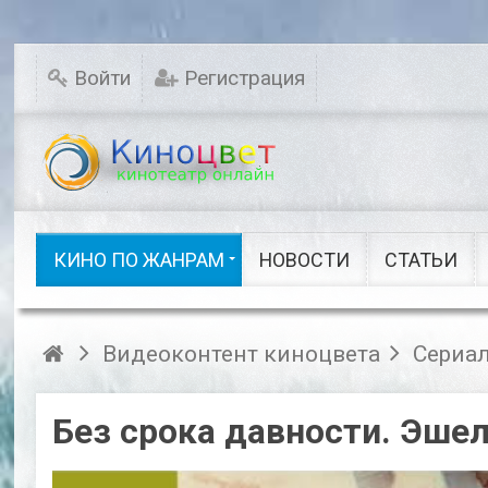
Мелодрамы
Новинки кино
Комедии
Исторические
Войти
Регистрация
Детективы
Семейные
Русское кино
Драмы
Ужасы
Фэнтези
Сказки
Шоу видео
КИНО ПО ЖАНРАМ
НОВОСТИ
СТАТЬИ
Кино по жанрам
Видеоконтент киноцвета
Сериа
Без срока давности. Эшел