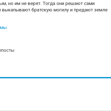
м, но им не верят. Тогда они решают сами
и выкапывают братскую могилу и предают земле
амы
епосты