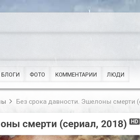
Сериалы
Военные
Приключения
Советские
Рок
Мультфильмы
Поп
Клипы
БЛОГИ
ФОТО
КОММЕНТАРИИ
ЛЮДИ
лы
Без срока давности. Эшелоны смерти (
оны смерти (сериал, 2018)
HD