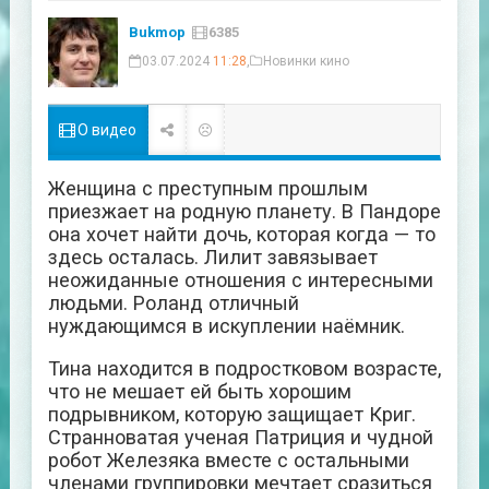
Bukmop
6385
03.07.2024
11:28
,
Новинки кино
О видео
Женщина с преступным прошлым
приезжает на родную планету. В Пандоре
она хочет найти дочь, которая когда — то
здесь осталась. Лилит завязывает
неожиданные отношения с интересными
людьми. Роланд отличный
нуждающимся в искуплении наёмник.
Тина находится в подростковом возрасте,
что не мешает ей быть хорошим
подрывником, которую защищает Криг.
Странноватая ученая Патриция и чудной
робот Железяка вместе с остальными
членами группировки мечтает сразиться