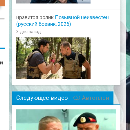
48
нравится ролик
Позывной неизвестен
(русский боевик, 2026)
3 дня назад
ий
Следующее видео
Автоплей