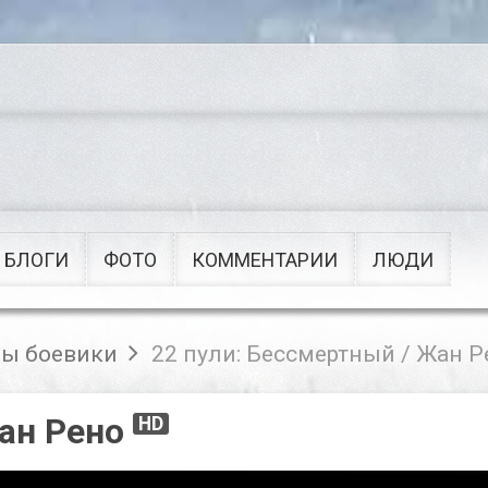
Сериалы
Военные
Приключения
Советские
Рок
Мультфильмы
Поп
Клипы
БЛОГИ
ФОТО
КОММЕНТАРИИ
ЛЮДИ
ы боевики
22 пули: Бессмертный / Жан Р
Жан Рено
HD