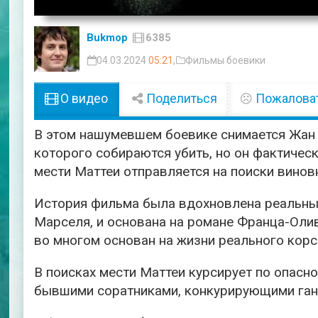
Bukmop
6385
04.03.2024
05:21
,
Фильмы боевики
О видео
Поделиться
Пожалова
В этом нашумевшем боевике снимается Жан Р
которого собираются убить, но он фактиче
мести Маттеи отправляется на поиски винов
История фильма была вдохновлена ​​реальн
Марселя, и основана на романе Франца-Олив
во многом основан на жизни реального корс
В поисках мести Маттеи курсирует по опасн
бывшими соратниками, конкурирующими ган