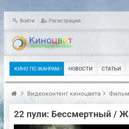
Мелодрамы
Новинки кино
Комедии
Исторические
Войти
Регистрация
Детективы
Семейные
Русское кино
Драмы
Ужасы
Фэнтези
Сказки
Шоу видео
КИНО ПО ЖАНРАМ
НОВОСТИ
СТАТЬИ
Кино по жанрам
Видеоконтент киноцвета
Фильм
22 пули: Бессмертный / 