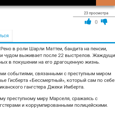
01:52:
23 просмотра
0
ться
ено в роли Шарли Маттеи, бандита на пенсии,
ски чудом выживает после 22 выстрелов. Жаждущ
ных в покушении на его драгоценную жизнь.
ыми событиями, связанными с преступным миром
ье Гисберта «Бессмертный», который сам по себе
иканского гангстера Джеки Имберта.
ому преступному миру Марселя, сражаясь с
гстерами и коррумпированными полицейскими.