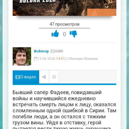
07:44:17
47 просмотров
0
Bukmop
6385
13.06.2026
14:01
,
Фильмы боевики
О видео
Бывший сапёр Фадеев, повидавший
войны и научившийся ежедневно
встречать смерть лицом к лицу, оказался
сломленным одной ошибкой в Сирии. Там
погибли люди, а он остался с тяжким
грузом вины. Уйдя в отставку, герой
пытается вести тихую жизнь охранника,