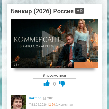
Банкир (2026) Россия
HD
01:29:37
8 просмотров
0
Bukmop
6385
12.06.2026
12:56
,
Криминал