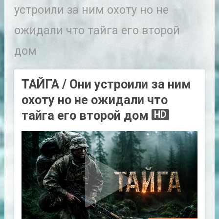
устроили за ним охоту но не
ожидали что тайга его второй
дом
ТАЙГА / Они устроили за ним
охоту но не ожидали что
тайга его второй дом
HD