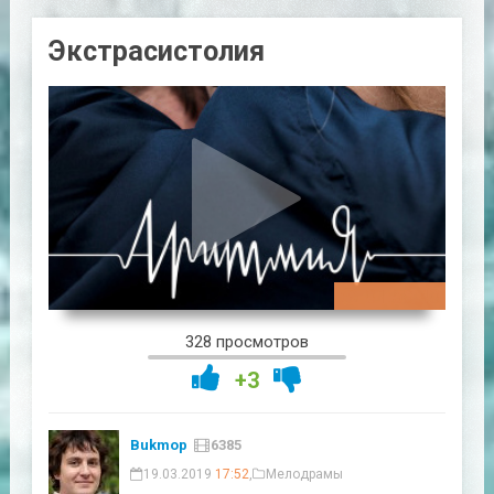
Экстрасистолия
01:58:40
328 просмотров
+3
Bukmop
6385
19.03.2019
17:52
,
Мелодрамы