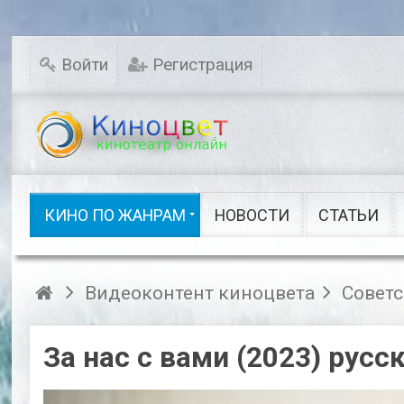
Мелодрамы
Новинки кино
Комедии
Исторические
Войти
Регистрация
Детективы
Семейные
Русское кино
Драмы
Ужасы
Фэнтези
Сказки
Шоу видео
КИНО ПО ЖАНРАМ
НОВОСТИ
СТАТЬИ
Кино по жанрам
Видеоконтент киноцвета
Совет
За нас с вами (2023) рус