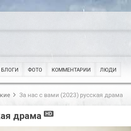
Сериалы
Военные
Приключения
Советские
Рок
Мультфильмы
Поп
Клипы
БЛОГИ
ФОТО
КОММЕНТАРИИ
ЛЮДИ
ские
За нас с вами (2023) русская драма
ская драма
HD