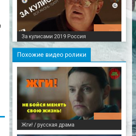
и
01:14:49
За кулисами 2019 Россия
Похожие видео ролики
01:38:16
Жги! / русская драма