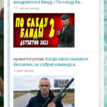
внедряется в банду / По следу ба...
17 часов назад
нравится ролик
Когда закон оказался
бессилен, он собрал команду и...
2 дня назад