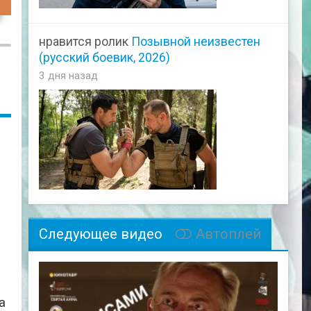
12
нравится ролик
Позывной неизвестен
(русский боевик, 2026)
3 дня назад
Следующее видео
Автоплей
а