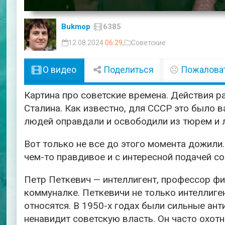
Bukmop
6385
12.08.2024
06:29
,
Советские
О видео
Поделиться
Пожалова
Картина про советские времена. Действия р
Сталина. Как известно, для СССР это было
людей оправдали и освободили из тюрем и 
Вот только не все до этого момента дожили.
чем-то правдивое и с интересной подачей со
Петр Петкевич — интеллигент, профессор фи
коммуналке. Петкевичи не только интеллиген
относятся. В 1950-х годах были сильные ант
ненавидит советскую власть. Он часто охот