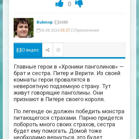
0
Bukmop
6385
06.08.2024
05:27
,
Приключения
О видео
Главные герои в «Хроники панголинов» —
брат и сестра. Питер и Верити. Из своей
комнаты герои провалятся в
невероятную подземную страну. Тут
живут говорящие панголины. Они
признают в Питере своего короля.
По легенде он должен победить монстра
питающегося страхами. Парню придется
побороть много своих страхов, сестра
будет ему помогать. Домой тоже
необходимо вернуться, это будет