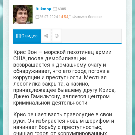
Bukmop
6385
26.07.2024
14:54
,
Фильмы боевики
О видео
Крис Вон — морской пехотинец армии
США, после демобилизации
возвращается к домашнему очагу и
обнаруживает, что его город погряз в
коррупции и преступности. Местная
лесопилка закрыта, а казино,
принадлежащее бывшему другу Криса,
Джею Гамильтону, является центром
криминальной деятельности.
Крис решает взять правосудие в свои
руки. Он избирается новым шерифом и
начинает борьбу с преступностью,
очищая город от коррумпированных