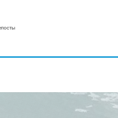
епосты