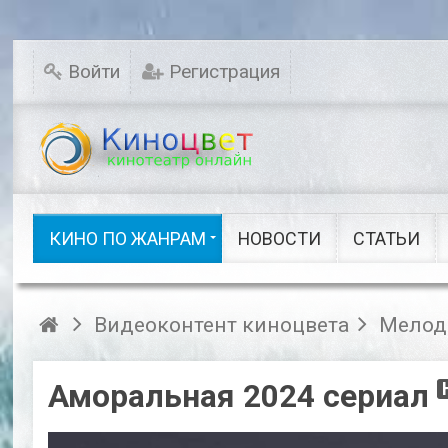
Мелодрамы
Новинки кино
Комедии
Исторические
Войти
Регистрация
Детективы
Семейные
Русское кино
Драмы
Ужасы
Фэнтези
Сказки
Шоу видео
КИНО ПО ЖАНРАМ
НОВОСТИ
СТАТЬИ
Кино по жанрам
Видеоконтент киноцвета
Мелод
Аморальная 2024 сериал