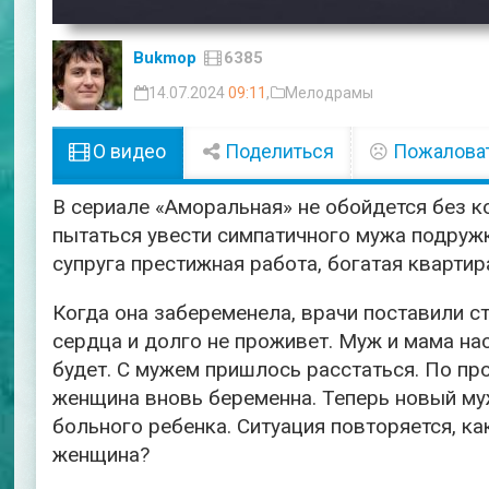
Bukmop
6385
14.07.2024
09:11
,
Мелодрамы
О видео
Поделиться
Пожалова
В сериале «Аморальная» не обойдется без к
пытаться увести симпатичного мужа подруж
супруга престижная работа, богатая кварти
Когда она забеременела, врачи поставили с
сердца и долго не проживет. Муж и мама нас
будет. С мужем пришлось расстаться. По пр
женщина вновь беременна. Теперь новый муж 
больного ребенка. Ситуация повторяется, ка
женщина?