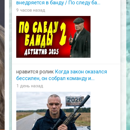
внедряется в банду / По следу ба...
9 часов назад
нравится ролик
Когда закон оказался
бессилен, он собрал команду и...
1 день назад