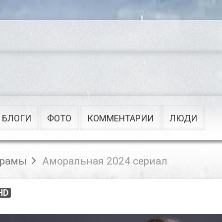
Сериалы
Военные
Приключения
Советские
Рок
Мультфильмы
Поп
Клипы
БЛОГИ
ФОТО
КОММЕНТАРИИ
ЛЮДИ
рамы
Аморальная 2024 сериал
HD