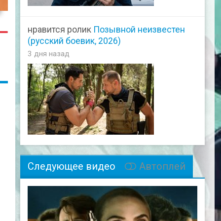
36
нравится ролик
Позывной неизвестен
(русский боевик, 2026)
3 дня назад
Следующее видео
Автоплей