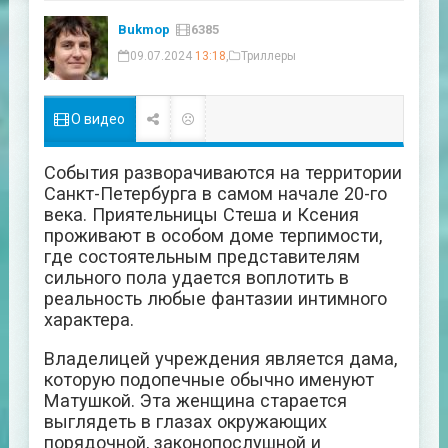
Bukmop
6385
09.07.2024
13:18
,
Триллеры
О видео
События разворачиваются на территории
Санкт-Петербурга в самом начале 20-го
века. Приятельницы Стеша и Ксения
проживают в особом доме терпимости,
где состоятельным представителям
сильного пола удается воплотить в
реальность любые фантазии интимного
характера.
Владелицей учреждения является дама,
которую подопечные обычно именуют
Матушкой. Эта женщина старается
выглядеть в глазах окружающих
порядочной, законопослушной и