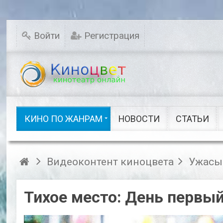
Мелодрамы
Новинки кино
Комедии
Исторические
Войти
Регистрация
Детективы
Семейные
Русское кино
Драмы
Ужасы
Фэнтези
Сказки
Шоу видео
КИНО ПО ЖАНРАМ
НОВОСТИ
СТАТЬИ
Кино по жанрам
Видеоконтент киноцвета
Ужасы
Тихое место: День первы