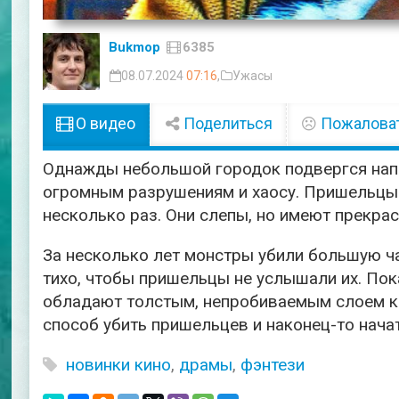
Bukmop
6385
08.07.2024
07:16
,
Ужасы
О видео
Поделиться
Пожалова
Однажды небольшой городок подвергся нап
огромным разрушениям и хаосу. Пришельцы 
несколько раз. Они слепы, но имеют прекрас
За несколько лет монстры убили большую ч
тихо, чтобы пришельцы не услышали их. Пока
обладают толстым, непробиваемым слоем к
способ убить пришельцев и наконец-то нача
новинки кино
,
драмы
,
фэнтези