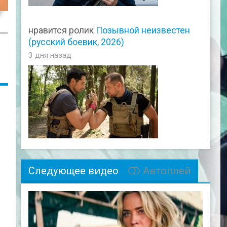
47
нравится ролик
Позывной неизвестен
(русский боевик, 2026)
3 дня назад
Следующее видео
Автоплей