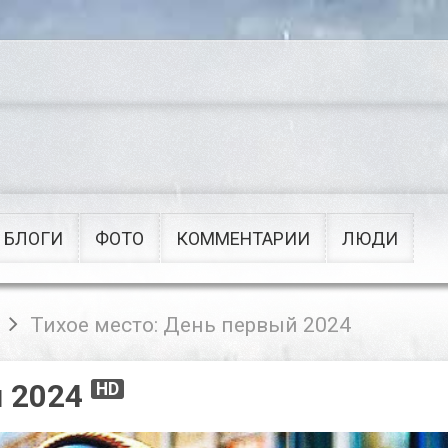
Сериалы
Военные
Приключения
Советские
Рок
Мультфильмы
Поп
Клипы
БЛОГИ
ФОТО
КОММЕНТАРИИ
ЛЮДИ
Тихое место: День первый 2024
й 2024
HD