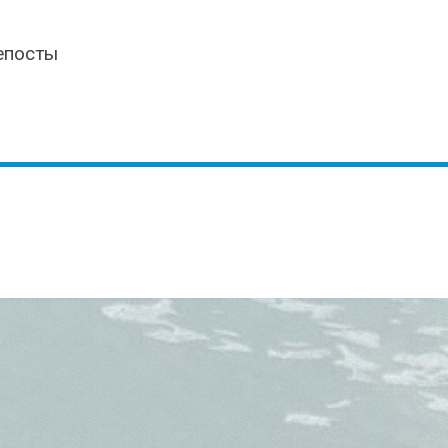
епосты