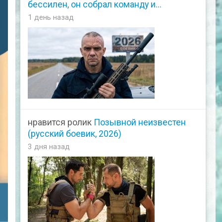
бессилен, он собрал команду и...
1 день назад
нравится ролик
Позывной неизвестен
(русский боевик, 2026)
3 дня назад