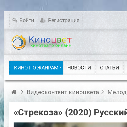
Мелодрамы
Новинки кино
Комедии
Исторические
Войти
Регистрация
Детективы
Семейные
Русское кино
Драмы
Ужасы
Фэнтези
Сказки
Шоу видео
КИНО ПО ЖАНРАМ
НОВОСТИ
СТАТЬИ
Кино по жанрам
Видеоконтент киноцвета
Мелод
«Стрекоза» (2020) Русски