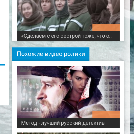
03:08:58
«Сделаем с его сестрой тоже, что он сделал с нами»! / За все заплачено!
Похожие видео ролики
00:58:44
Метод - лучший русский детектив