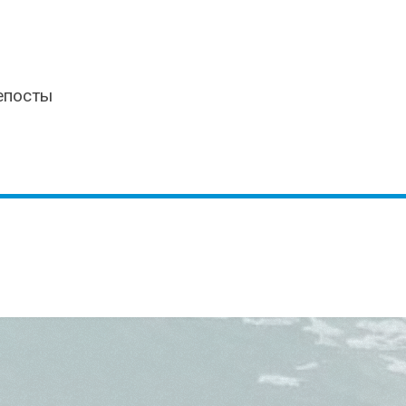
епосты