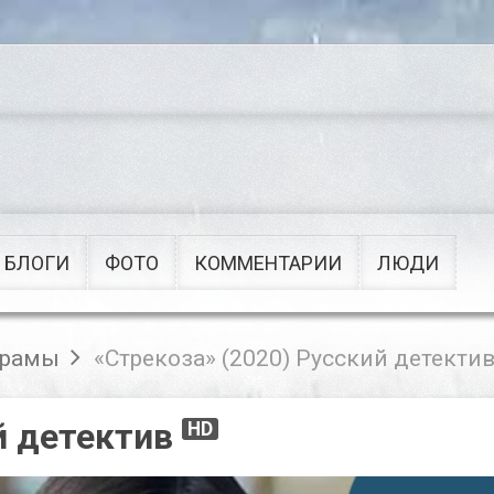
Сериалы
Военные
Приключения
Советские
Рок
Мультфильмы
Поп
Клипы
БЛОГИ
ФОТО
КОММЕНТАРИИ
ЛЮДИ
рамы
«Стрекоза» (2020) Русский детекти
й детектив
HD