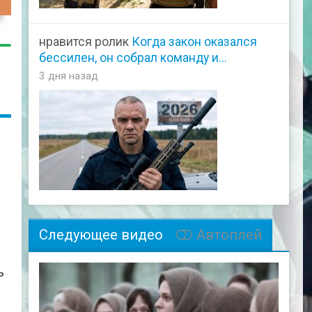
51
нравится ролик
Когда закон оказался
бессилен, он собрал команду и...
3 дня назад
Следующее видео
Автоплей
ь