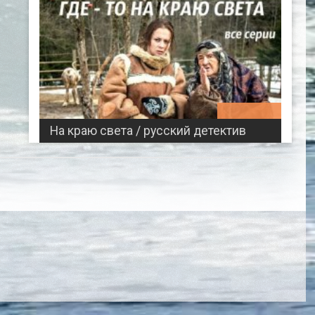
02:57:32
На краю света / русский детектив