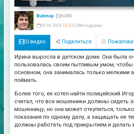
Bukmop
6385
09.06.2024
15:57
,
Мелодрамы
О видео
Поделиться
Пожалова
Ирина выросла в детском доме. Она была оч
пользовалась своим пытливым умом, чтобы 
основном, она занималась только мелкими а
поймать.
Более того, ее хотел найти полицейский Иг
считал, что все мошенники должны сидеть з
мошенницу, но она может откупиться, только
показания по одному делу, а защищать ее те
должны работать под прикрытием и делать в