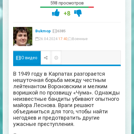
598 просмотров
+8
Bukmop
6385
26.04.2024
17:40
,
Военные
О видео
В 1949 году в Карпатах разгорается
нешуточная борьба между честным
лейтенантом Вороновским и мелким
воришкой по прозвищу «Чума». Однажды
неизвестные бандиты убивают опытного
майора Леснова. Враги решают
объединиться для того, чтобы найти
негодяев и предотвратить другие
ужасные преступления.