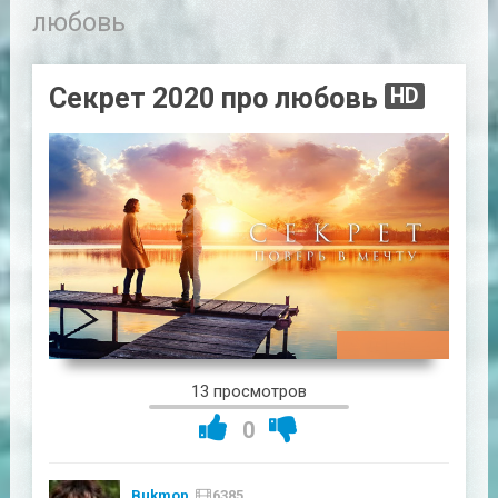
любовь
Секрет 2020 про любовь
HD
01:47:37
13 просмотров
0
Bukmop
6385