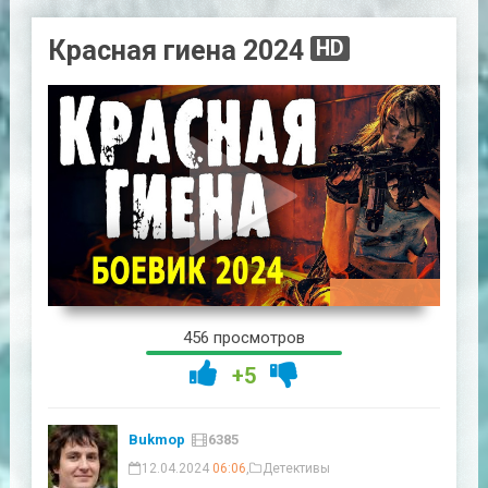
Красная гиена 2024
HD
00:47:30
456 просмотров
+5
Bukmop
6385
12.04.2024
06:06
,
Детективы