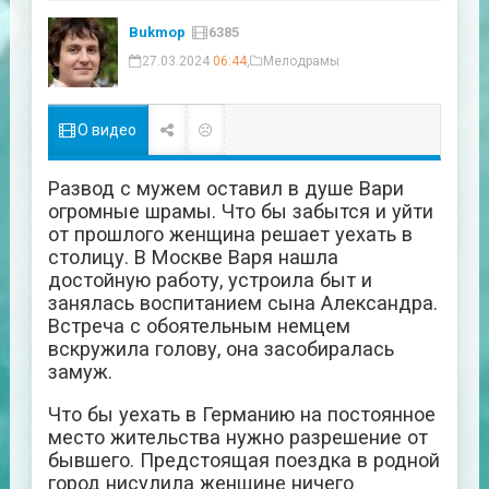
Bukmop
6385
27.03.2024
06:44
,
Мелодрамы
О видео
Развод с мужем оставил в душе Вари
огромные шрамы. Что бы забытся и уйти
от прошлого женщина решает уехать в
столицу. В Москве Варя нашла
достойную работу, устроила быт и
занялась воспитанием сына Александра.
Встреча с обоятельным немцем
вскружила голову, она засобиралась
замуж.
Что бы уехать в Германию на постоянное
место жительства нужно разрешение от
бывшего. Предстоящая поездка в родной
город нисулила женщине ничего