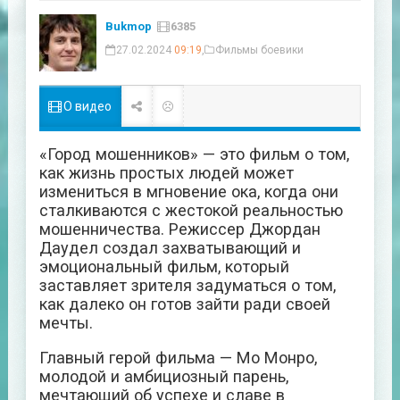
Bukmop
6385
27.02.2024
09:19
,
Фильмы боевики
О видео
«Город мошенников» — это фильм о том,
как жизнь простых людей может
измениться в мгновение ока, когда они
сталкиваются с жестокой реальностью
мошенничества. Режиссер Джордан
Даудел создал захватывающий и
эмоциональный фильм, который
заставляет зрителя задуматься о том,
как далеко он готов зайти ради своей
мечты.
Главный герой фильма — Мо Монро,
молодой и амбициозный парень,
мечтающий об успехе и славе в