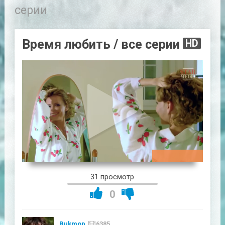
серии
Время любить / все серии
HD
02:57:15
31 просмотр
0
Bukmop
6385