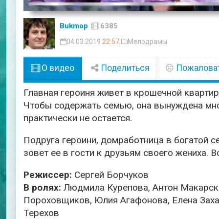
Bukmop
6385
04.03.2019
22:57
,
Мелодрамы
О видео
Поделиться
Пожалова
Главная героиня живет в крошечной кварти
Чтобы содержать семью, она вынуждена мног
практически не остается.
Подруга героини, домработница в богатой с
зовет ее в гости к друзьям своего жениха. Во
Режиссер:
Сергей Борчуков
В ролях:
Людмила Курепова, Антон Макарск
Пороховщиков, Юлия Агафонова, Елена Заха
Терехов