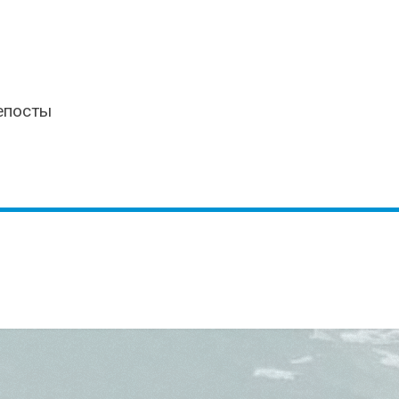
епосты