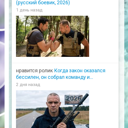
(русский боевик, 2026)
1 день назад
нравится ролик
Когда закон оказался
бессилен, он собрал команду и...
2 дня назад