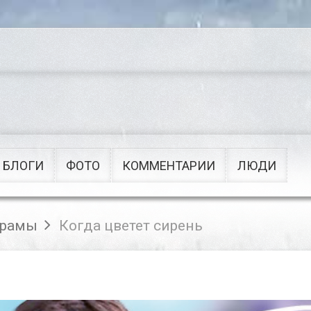
Сериалы
Военные
Приключения
Советские
Рок
Мультфильмы
Поп
Клипы
БЛОГИ
ФОТО
КОММЕНТАРИИ
ЛЮДИ
рамы
Когда цветет сирень