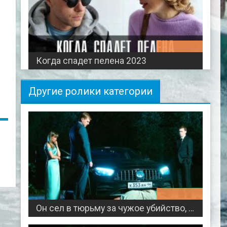
00:51:47
Когда спадет пелена 2023
Другие ролики категории
00:44:57
Он сел в тюрьму за чужое убийство, а когда вернулся - началась МЕСТЬ / Соль по вкусу