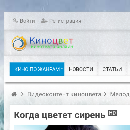
Мелодрамы
Новинки кино
Комедии
Исторические
Войти
Регистрация
Детективы
Семейные
Русское кино
Драмы
Ужасы
Фэнтези
Сказки
Шоу видео
КИНО ПО ЖАНРАМ
НОВОСТИ
СТАТЬИ
Кино по жанрам
Видеоконтент киноцвета
Мелод
Когда цветет сирень
HD