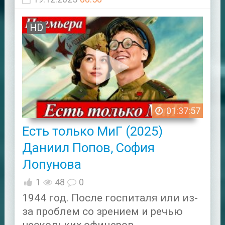
HD
01:37:57
Есть только МиГ (2025)
Даниил Попов, София
Лопунова
1
48
0
1944 год. После госпиталя или из-
за проблем со зрением и речью