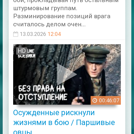
штурмовым группам.
Разминирование позиций врага
считалось делом очен...
13.03.2026
12:04
HD
00:46:07
Осужденные рискнули
жизнями в бою / Паршивые
овцы