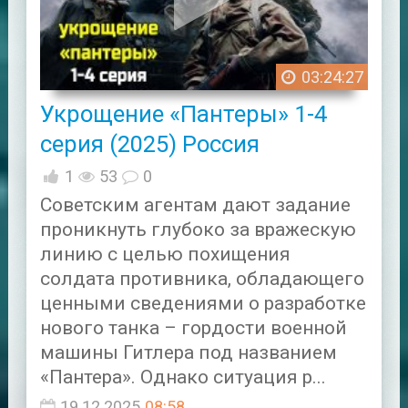
03:24:27
Укрощение «Пантеры» 1-4
серия (2025) Россия
1
53
0
Советским агентам дают задание
проникнуть глубоко за вражескую
линию с целью похищения
солдата противника, обладающего
ценными сведениями о разработке
нового танка – гордости военной
машины Гитлера под названием
«Пантера». Однако ситуация р...
19.12.2025
08:58