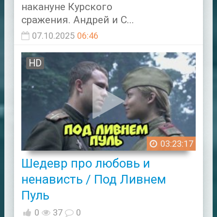
накануне Курского
сражения. Андрей и С...
07.10.2025
06:46
HD
03:23:17
Шедевр про любовь и
ненависть / Под Ливнем
Пуль
0
37
0