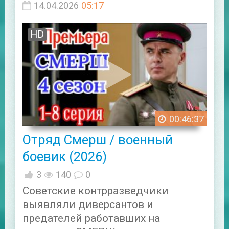
14.04.2026
05:17
HD
00:46:37
Отряд Смерш / военный
боевик (2026)
3
140
0
Советские контрразведчики
выявляли диверсантов и
предателей работавших на